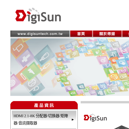
HDMI 2.1-8K 分配器/切換器/矩陣
►
器/音訊擷取器