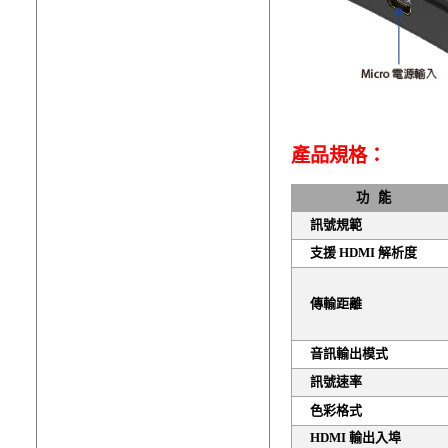
產品規格：
功
能
訊號規範
支援
HDMI
解析度
傳輸距離
音訊輸出模式
訊號速率
色彩格式
HDMI
輸出入埠