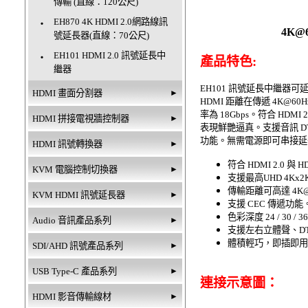
傳輸 (直線：120公尺)
EH870 4K HDMI 2.0網路線訊
‧
4K@6
號延長器(直線：70公尺)
EH101 HDMI 2.0 訊號延長中
‧
產品特色:
繼器
EH101 訊號延長中繼器可延
HDMI 畫面分割器
►
HDMI 距離在傳遞 4K@60
率為 18Gbps。符合 HDMI 
HDMI 拼接電視牆控制器
►
表現鮮艷逼真。支援音訊 DTS-HD 
功能。無需電源即可串接延長
HDMI 訊號轉換器
►
符合 HDMI 2.0 與 HD
KVM 電腦控制切換器
►
支援最高UHD 4Kx2K
傳輸距離可高達 4K@6
KVM HDMI 訊號延長器
►
支援 CEC 傳遞功能
色彩深度 24 / 30
Audio 音訊產品系列
►
支援左右立體聲、DTS-HD /
體積輕巧，即插即用
SDI/AHD 訊號產品系列
►
USB Type-C 產品系列
►
連接示意圖
：
HDMI 影音傳輸線材
►