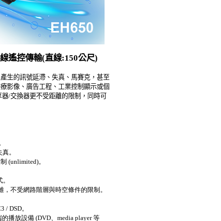
線遙控傳輸(直線:150公尺)
容易產生的訊號延滯、失真、馬賽克，甚至
醫療影像、廣告工程、工業控制顯示或個
享器/交換器更不受距離的限制，同時可
。
失真。
limited)。
模式。
訊號距離，不受網路階層與時空條件的限制。
C3 / DSD。
放設備 (DVD、media player 等