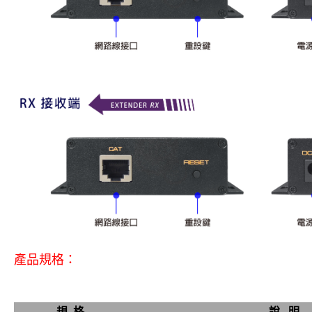
產品規格：
規
格
說
明