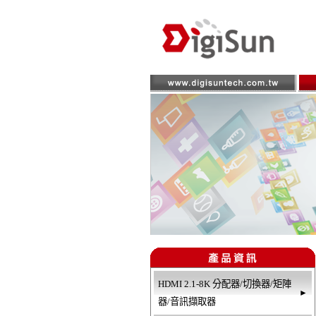
HDMI 2.1-8K 分配器/切換器/矩陣
►
器/音訊擷取器