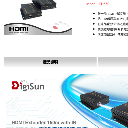
Model: EH650
新一代HDMI IP延長器，
把HDMI編碼為TCP/I
直線距離達150公尺,
支援點對點與單對多的
IR遠端遙控另一端的播
產品說明