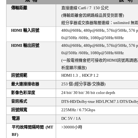
傳輸距離
直接連線
Cat6 / 7 150
公尺
(
傳輸距離會因網路線品質受到影響
)
經分享器或交換器階層連線：
unlimited
無
HDMI
輸入訊號
480i@60Hz, 480p@60Hz, 576i@50Hz, 576 
0i@50Hz /60Hz, 1080p@50Hz/60Hz
HDMI
輸出訊號
480i@60Hz, 480p@60Hz, 576i@50Hz, 576 
0i@50Hz /60Hz, 1080p@50Hz/60Hz
(
一般電視機會把可接收的
HDMI
訊號再調適
析度顯示播放
)
訊號規範
HDMI 1.3
，
HDCP 1.2
最大連接接收器
253
個
(
經分享器
/
交換器
)
影像色彩深度
24 bit/ 30 bit/ 36 bit color depth
音訊格式
DTS-HD/Dolby-true HD/LPCM7.1/DTS/Dol
訊號頻寬
225MHz / 6.75Gbps
電源
DC 5V / 1A
平均故障間隔時間
(MT
>30000
小時
BF)