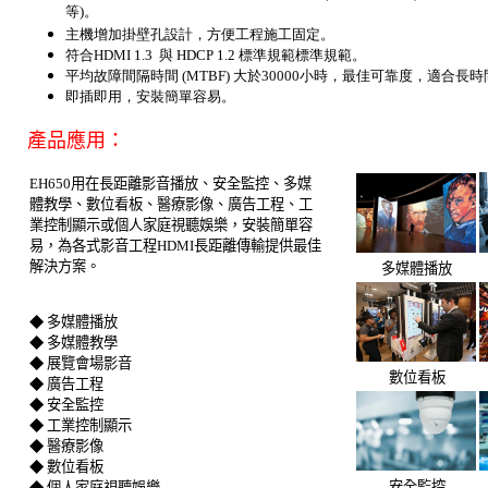
等)。
主機增加掛壁孔設計，方便工程施工固定。
符合HDMI 1.3 與 HDCP 1.2 標準規範標準規範。
平均故障間隔時間 (MTBF) 大於30000小時，最佳可靠度，適合長
即插即用，安裝簡單容易。
產品應用：
EH650用在長距離影音播放、安全監控、多媒
體教學、數位看板、醫療影像、廣告工程、工
業控制顯示或個人家庭視聽娛樂，安裝簡單容
易，為各式影音工程HDMI長距離傳輸提供最佳
解決方案。
多媒體播放
◆ 多媒體播放
◆ 多媒體教學
◆ 展覽會場影音
數位看板
◆ 廣告工程
◆ 安全監控
◆ 工業控制顯示
◆ 醫療影像
◆ 數位看板
安全監控
◆ 個人家庭視聽娛樂