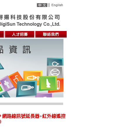
er IP 網路線訊號延長器+紅外線遙控
)