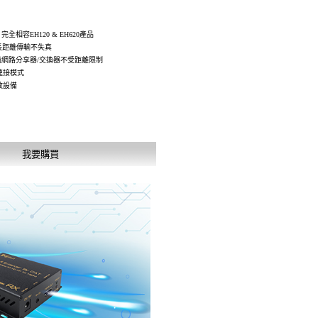
完全相容EH120 & EH620產品
P,長距離傳輸不失真
透過網路分享器/交換器不受距離限制
連接模式
放設備
我要購買