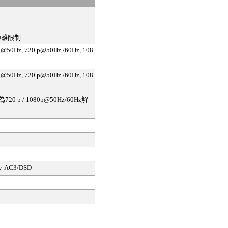
距離限制
p@50Hz, 720 p@50Hz /60Hz, 108
p@50Hz, 720 p@50Hz /60Hz, 108
為
720 p / 1080p
@50Hz/60Hz
解
by-AC3/DSD