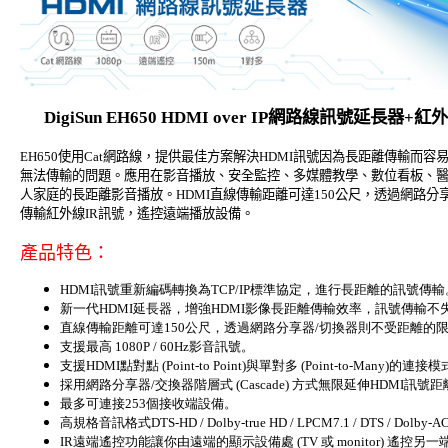
DigiSun EH650 HDMI
over IP網路線訊號延長器+紅外
EH650使用Cat網路線，提供最佳方案解決HDMI訊號因為長距離傳輸而
無法傳輸的問題。應用在影音播放、安全監控、多媒體教學、數位看板、
人家庭的長距離影音播放。HDMI直線傳輸距離可達150公尺，透過網路分
傳輸紅外線IR訊號，遙控遠端播放設備。
產品特色：
HDMI訊號重新編碼轉換為TCP/IP標準協定，進行長距離的訊號傳輸
新一代HDMI延長器，增強HDMI影像長距離傳輸效率，訊號傳輸不
直線傳輸距離可達150公尺，透過網路分享器/切換器則不受距離的限制 (un
支援最高 1080P / 60Hz影音訊號。
支援HDMI點對點 (Point-to Point)與單對多 (Point-to-Many)的連接
採用網路分享器/交換器階層式 (Cascade) 方式無限延伸HDMI
最多可連接253個接收端設備。
高規格音訊格式DTS-HD / Dolby-true HD / LPCM7.1 / DTS / Dolby-A
IR遠端遙控功能讓你由遠端的顯示設備處 (TV 或 monitor) 遙控另一端的播