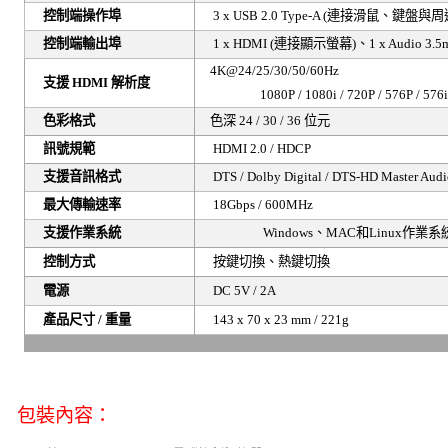
控制端操作埠
3 x USB 2.0 Type-A (
連接滑鼠、鍵盤與周
控制端輸出埠
1 x HDMI (
連接顯示螢幕
)
、
1 x Audio 3.
4K@24/25/30/50/60Hz
支援
HDMI
解析度
1080P / 1080i / 720P / 576P / 57
色彩格式
色深
24 / 30 / 36
位元
訊號規範
HDMI 2.0 / HDCP
支援音訊格式
DTS /
Dolby Digital
/ DTS-HD Master Audi
最大傳輸速率
18Gbps / 600MHz
支援作業系統
Windows
、
MAC
和
Linux
作業系
控制方式
按鍵切換、熱鍵切換
電源
DC 5V / 2A
產品尺寸
/
重量
143 x 70 x 23 mm / 221g
包裝內容：