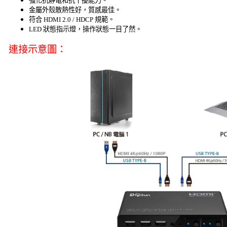
強化抗靜電和抗干擾能力。
金屬外殼散熱性好，質感最佳。
符合 HDMI 2.0 / HDCP 規範。
LED 狀態指示燈，操作狀態一目了然。
連接示意圖：