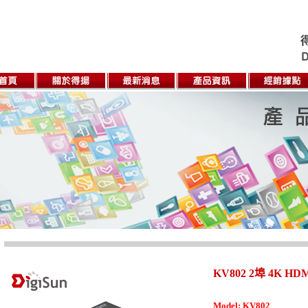
KV802 2埠 4K H
Model: KV802