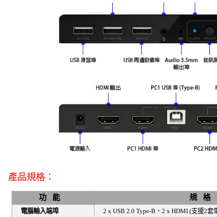
產品規格：
功
能
規
格
電腦輸入端埠
2 x USB 2.0 Type-B
、
2 x HDMI (
支援
2
套