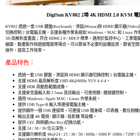
DigiSun KV802 2埠 4K HDMI 2.0 K
KV802 透過一套 USB 鍵盤(Keyboard)、滑鼠(Mouse)與 HDMI 顯示器(V
切換控制 2 台電腦主機。支援各種作業系統如 Windows、MAC 和 Linux 作業
3D 高解析度畫面；符合 HDMI 2.0 / HDCP 標準。適用於監控中心、
繪圖、動畫製作與遊戲電競等場合。可以節省不必要的設備投資，節省空間
操作，提高工作效率。
產品特色：
透過一套 USB 鍵盤、滑鼠與 HDMI 顯示器切換控制 2 台電腦主機。
支援 HDMI 最高解析度 UHD 4K@60Hz YUV 4:4:4。
支援 HDR 高動態範圍成像。
支援麥克風輸入和 3.5mm 音訊輸出，可使用開 / 關按鍵控制。
適用 Windows / Apple MAC / Linux 作業系統。
提供 USB Type-B 輸入埠連接電腦主機。
提供額外一個 USB 連接埠，可連接 USB 隨身碟、印表機、數位相
輸出支援 4K 電視 / 顯示器 / 投影機 等設備。
提供 CEC 與熱鍵(Hot Key)切換功能。
支援 24 / 30 / 36 位元深色。
支援顯示解析度 4K@24 / 25 / 30 / 50 / 60Hz / 1080 P/ 1080i / 720P / 576