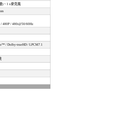
邊
)
、
1 x
麥克風
5mm
6i / 480P / 480i@50/60Hz
o™ / Dolby-trueHD / LPCM7.1
統