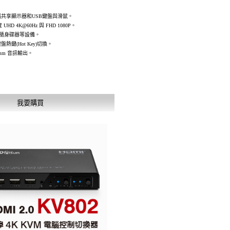
腦共享顯示器和USB鍵盤與滑鼠。
HD 4K@60Hz 與 FHD 1080P。
接隨身碟器等設備。
鍵(Hot Key)切換。
mm 音訊輸出。
我要購買