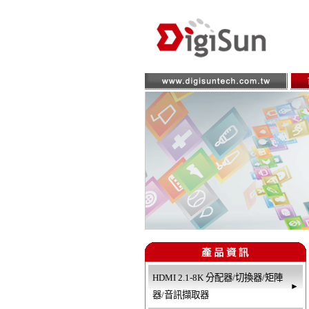
HDMI 2.1-8K 分配器/切換器/矩陣
►
器/音訊擷取器