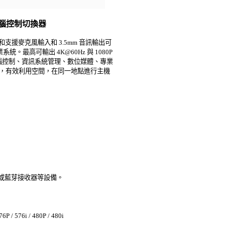
VM 電腦控制切換器
ideo)和支援麥克風輸入和 3.5mm 音訊輸出可
系統。最高可輸出 4K@60Hz 與 1080P
工業電腦控制、資訊系統管理、數位媒體、專業
，有效利用空間，在同一地點進行主機
機或藍芽接收器等設備。
P / 576i / 480P / 480i