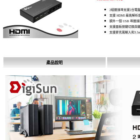
2組連接埠支援2台電
支援 HDMI 最高解析度 U
額外一個 USB 埠連
支援面板按鍵切換與鍵盤熱
支援麥克風輸入和3.5
產品說明