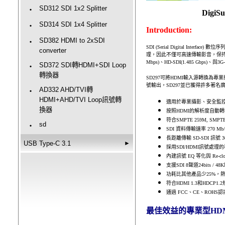
SD312 SDI 1x2 Splitter
‧
DigiS
SD314 SDI 1x4 Splitter
‧
Introduction:
SD382 HDMI to 2xSDI
‧
SDI (Serial Digital I
converter
理，因此不僅可高速傳輸影音，保持原
Mbps)、HD-SDI(1.485 Gbps)、與3G
SD372 SDI轉HDMI+SDI Loop
‧
轉換器
SD297可將HDMI輸入源轉換為
號輸出，SD297並已獲得許多著
AD332 AHD/TVI轉
‧
HDMI+AHD/TVI Loop訊號轉
適用於專業攝影、安全監
換器
按照HDMI的解析度自動轉換為
符合SMPTE 259M, SMPTE
sd
‧
SDI 資料傳輸速率 270 Mb/s (SD
長距離傳輸 SD-SDI 訊號 30
USB Type-C 3.1
►
採用SDI/HDMI訊號
內建訊號 EQ 等化與 Re
支援SDI 8聲道24bits 
功耗比其他產品少25%，
符合HDMI 1.3和HDCP
通過 FCC、CE、ROHS
最佳效益的專業型HDMI