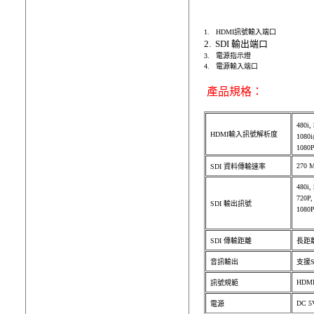
1. HDMI訊號輸入端口
2. SDI 輸出端口
3. 電源指示燈
4. 電源輸入端口
產品規格：
480i,
HDMI輸入訊號解析度
1080i
1080
270 M
SDI 資料傳輸速率
480i
720P
SDI 輸出訊號
1080
SDI 傳輸距離
長距離
音訊輸出
支援S
HDMI 
訊號規範
DC 5
電源