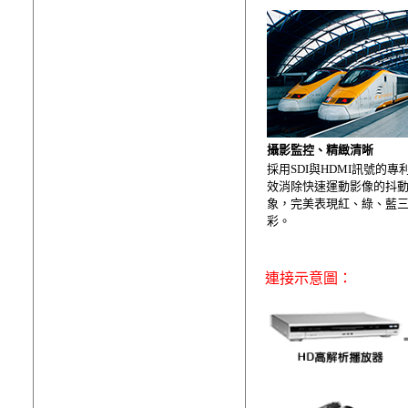
攝影監控、精緻清晰
採用SDI與HDMI訊號的專
效消除快速運動影像的抖
象，完美表現紅、綠、藍
彩。
連接示意圖：