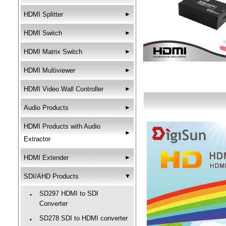
HDMI Splitter
►
HDMI Switch
►
HDMI Matrix Switch
►
HDMI Multiviewer
►
HDMI Video Wall Controller
►
Audio Products
►
HDMI Products with Audio
►
Extractor
HDMI Extender
►
SDI/AHD Products
▼
SD297 HDMI to SDI
‧
Converter
SD278 SDI to HDMI converter
‧