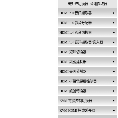
出矩陣切換器+音訊擷取器
HDMI 2.0 音訊擷取器
►
HDMI 1.4 影音分配器
►
HDMI 1.4 影音切換器
►
HDMI 1.4 音訊擷取器/嵌入器
►
HDMI 矩陣切換器
►
HDMI 訊號延長器
►
HDMI 畫面分割器
►
HDMI 拼接電視牆控制器
►
HDMI 訊號轉換器
►
KVM 電腦控制切換器
►
KVM HDMI 訊號延長器
►