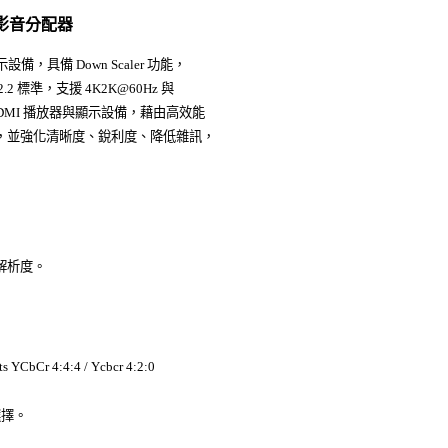
進二出影音分配器
設備，具備 Down Scaler 功能，
2.2 標準，支援 4K2K@60Hz 與
 HDMI 播放器與顯示設備，藉由高效能
片，並強化清晰度、銳利度、降低雜訊，
兩種解析度。
bCr 4:4:4 / Ycbcr 4:2:0
選擇。