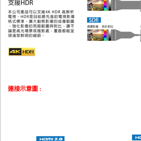
連接示意圖
: