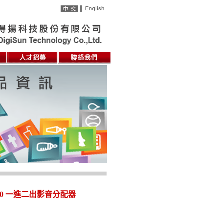
I 2.0 一進二出影音分配器