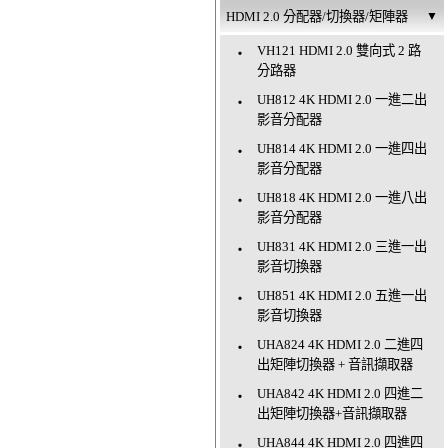
HDMI 2.0 分配器/切換器/矩陣器
▼
VH121 HDMI 2.0 雙向式 2 路
‧
分路器
UH812 4K HDMI 2.0 一進二出
‧
影音分配器
UH814 4K HDMI 2.0 一進四出
‧
影音分配器
UH818 4K HDMI 2.0 一進八出
‧
影音分配器
UH831 4K HDMI 2.0 三進一出
‧
影音切換器
UH851 4K HDMI 2.0 五進一出
‧
影音切換器
UHA824 4K HDMI 2.0 二進四
‧
出矩陣切換器 + 音訊擷取器
UHA842 4K HDMI 2.0 四進二
‧
出矩陣切換器+音訊擷取器
UHA844 4K HDMI 2.0 四進四
‧