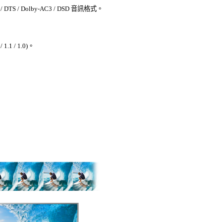
 / DTS / Dolby-AC3 / DSD 音訊格式。
1.1 / 1.0)。