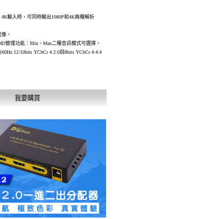
功能，4K輸入時，可同時輸出1080P和4K兩種解析
成像。
DID管理功能：Min、Max二種音訊模式可選擇。
 12/10bits YCbCr 4:2:0與8bits YCbCr 4:4:4
HDCP 2.2規範。
我要購買