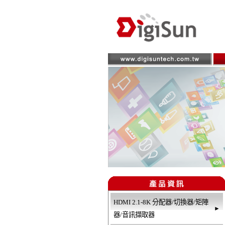
HDMI 2.1-8K 分配器/切換器/矩陣
►
器/音訊擷取器