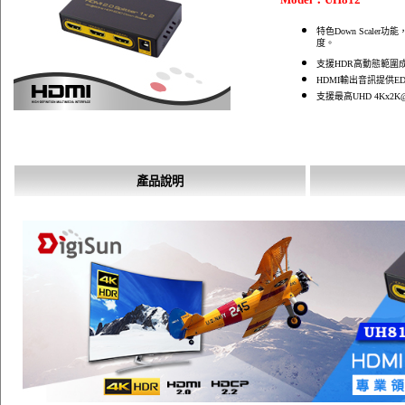
特色Down Scaler
度。
支援HDR高動態範圍
HDMI輸出音訊提供E
支援最高UHD 4Kx2K@60Hz
/ Ycbcr4:2:0。
完全符合HDMI 2.0 與
產品說明