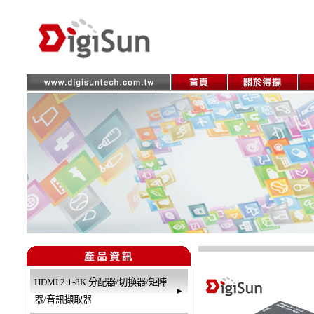
HDMI 2.1-8K 分配器/切換器/矩陣
►
器/音訊擷取器