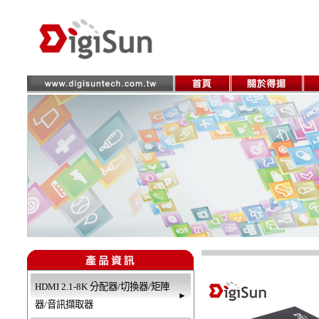
HDMI 2.1-8K 分配器/切換器/矩陣
►
器/音訊擷取器