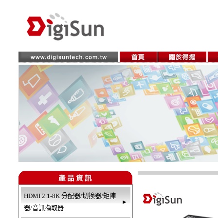
HDMI 2.1-8K 分配器/切換器/矩陣
►
器/音訊擷取器