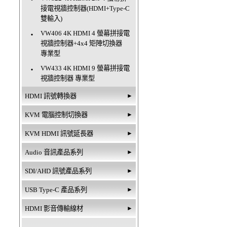
接電視牆控制器(HDMI+Type-C
雙輸入)
VW406 4K HDMI 4 螢幕拼接電
‧
視牆控制器+4x4 矩陣切換器
專業型
VW433 4K HDMI 9 螢幕拼接電
‧
視牆控制器 專業型
HDMI 訊號轉換器
►
KVM 電腦控制切換器
►
KVM HDMI 訊號延長器
►
Audio 音訊產品系列
►
SDI/AHD 訊號產品系列
►
USB Type-C 產品系列
►
HDMI 影音傳輸線材
►