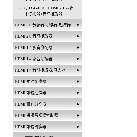
QHA9541 8K HDMI 2.1 四進一
‧
出切換器+音訊擷取器
HDMI 2.0 分配器/切換器/矩陣器
►
HDMI 2.0 音訊擷取器
►
HDMI 1.4 影音分配器
►
HDMI 1.4 影音切換器
►
HDMI 1.4 音訊擷取器/嵌入器
►
HDMI 矩陣切換器
►
HDMI 訊號延長器
►
HDMI 畫面分割器
►
HDMI 拼接電視牆控制器
►
HDMI 訊號轉換器
►