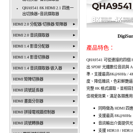
QHA9541 8K HDMI 2.1 四進一
‧
出切換器+音訊擷取器
HDMI 2.0 分配器/切換器/矩陣器
►
HDMI 2.0 音訊擷取器
►
Digi
HDMI 1.4 影音分配器
►
產品特色：
HDMI 1.4 影音切換器
►
QHA9541 可從連接的四
出 SPDIF 光纖數位音訊與 Au
HDMI 1.4 音訊擷取器/嵌入器
►
準，支援最高8K@60Hz / 4K
HDMI 矩陣切換器
►
度、降低雜訊，色彩鮮艷逼
完整 8K 格式讀取，並相
HDMI 訊號延長器
►
佳視覺效果，滿足各類應用
HDMI 畫面分割器
►
同時做為 HDMI 
HDMI 拼接電視牆控制器
►
支援最高 8K@60Hz、
HDMI 訊號轉換器
►
音訊輸出介面提供光纖 SP
支援 HDR10 / HD