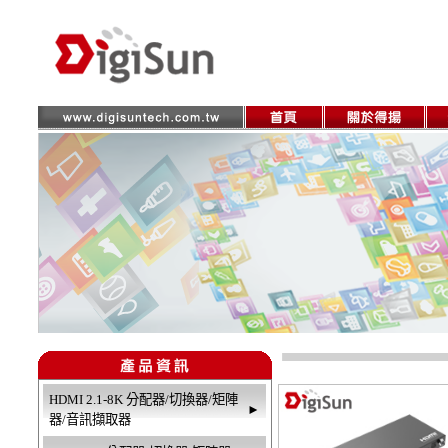
HDMI 2.1-8K 分配器/切換器/矩陣
►
器/音訊擷取器