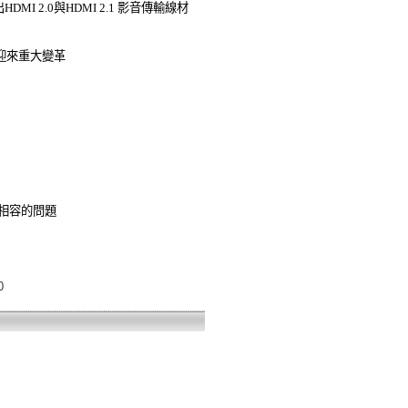
I 2.0與HDMI 2.1 影音傳輸線材
迎來重大變革
I相容的問題
0