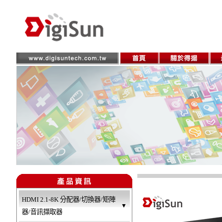
HDMI 2.1-8K 分配器/切換器/矩陣
▼
器/音訊擷取器