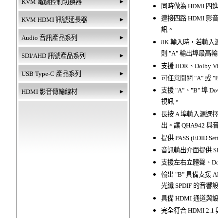
KVM 電腦控制切換器
►
同時做為 HDMI 
連接四路 HDMI 影音
KVM HDMI 訊號延長器
►
訊。
Audio 音訊產品系列
►
8K 輸入時，若輸入源相
則 "A" 輸出埠最高輸出
SDI/AHD 訊號產品系列
►
支援 HDR、Dolby
USB Type-C 產品系列
►
可任意開關 "A" 或 
支援 "A"、"B" 
HDMI 影音傳輸線材
►
視訊。
長按 A 埠輸入源
出。讓 QHA942 
提供 PASS (EDID 
音訊輸出介面提供 SP
支援左右立體聲、Dolby H
輸出 "B" 具備支援
光纖 SPDIF 的音
具備 HDMI 通
完全符合 HDMI 2.1 與 