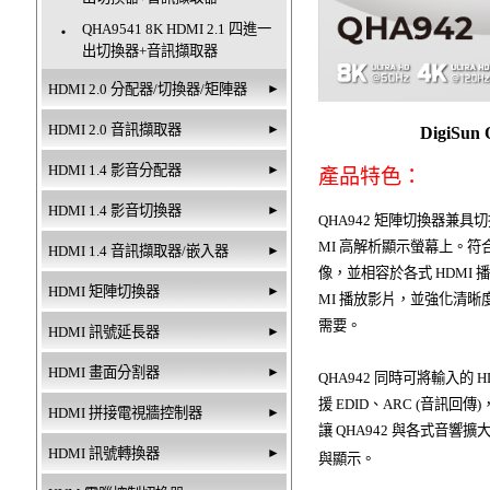
QHA9541 8K HDMI 2.1 四進一
‧
出切換器+音訊擷取器
HDMI 2.0 分配器/切換器/矩陣器
►
HDMI 2.0 音訊擷取器
►
DigiS
HDMI 1.4 影音分配器
►
產品特色：
HDMI 1.4 影音切換器
►
QHA942 矩陣切換器兼具
MI 高解析顯示螢幕上。符合 HD
HDMI 1.4 音訊擷取器/嵌入器
►
像，並相容於各式 HDMI
HDMI 矩陣切換器
►
MI 播放影片，並強化清
需要。
HDMI 訊號延長器
►
HDMI 畫面分割器
►
QHA942 同時可將輸入的 
援 EDID、ARC (音訊回
HDMI 拼接電視牆控制器
►
讓 QHA942 與各式音
HDMI 訊號轉換器
►
與顯示。